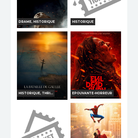
Réservation
TOUT PUBLIC
VF
TOUT PUBLIC
VF
DRAME, HISTORIQUE
HISTORIQUE
L ODYSSEE
UNE SI LONGUE LETTRE
Horaires et Infos
Horaires et Infos
Bande-annonce
Bande-annonce
Réservation
Réservation
INT. -12ans
TOUT PUBLIC
VO
VF
HISTORIQUE, THRI...
EPOUVANTE-HORREUR
EVIL DEAD BURN
LA BATAILLE DE
GAULLE J ECRIS TON
NOM
Horaires et Infos
Horaires et Infos
Bande-annonce
Bande-annonce