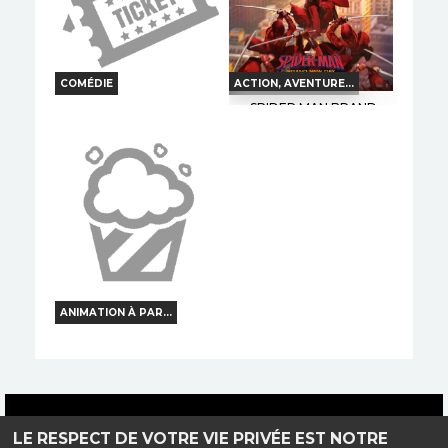
Réservation
Réservation
INT. -16ans
VF
TOUT PUBLIC
VF
COMÉDIE
ACTION, AVENTURE...
SPIDER MAN BRAND
NEW DAY
LES VACANCES DE
GOLO ET RITCHIE
Horaires et Infos
Horaires et Infos
Bande-annonce
Bande-annonce
Réservation
Réservation
TOUT PUBLIC
VF
TOUT PUBLIC
VF
ANIMATION À PAR...
LA PAT PATROUILLE LE
FILM MISSION DINO
Horaires et Infos
Haut de page
LE RESPECT DE VOTRE VIE PRIVÉE EST NOTRE
Bande-annonce