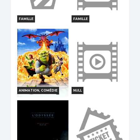
FAMILLE
FAMILLE
JEP
ESPOIR
Horaires et Infos
Horaires et Infos
Bande-annonce
Bande-annonce
Réservation
Réservation
TOUT PUBLIC
TOUT PUBLIC
VF
VF
ANIMATION, COMÉDIE
NULL
SHREK
CONTES ET
SILHOUETTES
Horaires et Infos
Horaires et Infos
Bande-annonce
Bande-annonce
Réservation